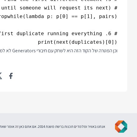
print(next(duplicates)[0])

וכן המטרה של הקוד הזה היא לשחק עם חיבורי Generators לא למצוא את הדרך היעילה או הקצרה ביותר לזהות איבר כפול ברשימה.
אנחנו באוויר ומלמדים תכנות ברשת משנת 2014. אם אתם כאן זה אומר שאתם מסכימים ל