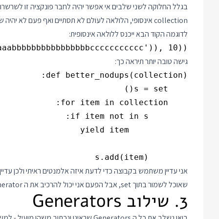
collection אינסופי, הלולאה לעולם לא תסתיים ואף פעם לא יהיה שום yield.
לדוגמה הקוד הבא ייכנס ללולאה אינסופית:
aabbbbbbbbbbbbbbbbccccccccccc')), 10))

גישה טובה יותר תיראה כך:
        s.add(item)

שאוכל לשמור בתוך set, אבל הפעם אני יכול להרכיב את ה Generator הזה בשרשרת עם Generators אחרים.
3. שילוב Generators
בואו נשלב את כל ה Generators שראינו ונכתוב משהו מועיל - למשל קוד שמוצא ומדפיס את האלמנט הכפול הראשון ברשימה: