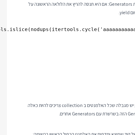
בגלל החלוקה לשני שלבים אי אפשר יהיה לחבר פונקציה זו לשרשרת Generators: אם היא תנסה להריץ את הלולאה הראשונה על
ols.islice(nodups(itertools.cycle('aaaaaaaaaaa
אני עדיין משתמש בקבוצה כדי לדעת איזה אלמנטים ראיתי ולכן עדיין יש מגבלה שכל האלמנטים ב collection צריכים להיות כאלה