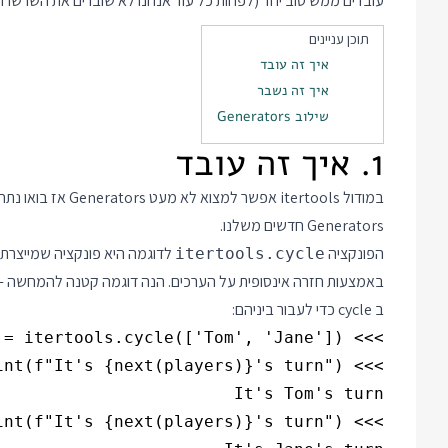
עובדים ממש טוב יחד (לפחות כל עוד אנחנו לא שוברים את השרשרת)
תוכן עניינים
איך זה עובד
איך זה נשבר
שילוב Generators
1. איך זה עובד
במודול itertools אפ
Generators חדשים משלנו.
הפונקציה
לדוגמה היא פונקציה שמייצרת 
itertools.cycle
באמצעות חזרה אינסופית על הערכים. הנה דוגמה קטנה להמחשה - 
ב cycle כדי לעבור ביניהם: