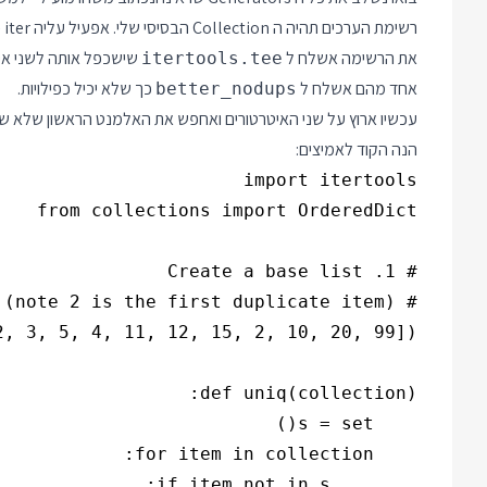
רשימת הערכים תהיה ה Collection הבסיסי שלי. אפעיל עליה iter כדי להפוך אותה ל Iterator.
את הרשימה אשלח ל
שישכפל אותה לשני איט
itertools.tee
אחד מהם אשלח ל
כך שלא יכיל כפילויות.
better_nodups
עכשיו ארוץ על שני האיטרטורים ואחפש את האלמנט הראשון שלא שוו
הנה הקוד לאמיצים: