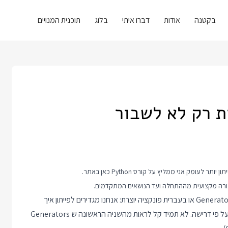
בקטנה
אודות
דברו איתי
בלוג
תוכנית המנויים
קורס Python
כאן באתר.
אחד המנגנונים שאהבתי ב Python מהרגע הראשון היה מנגנון ה Generators או בעברית פונקציה יוצרת: אנחנו מגדירים לפייתון איך
סידרת ערכים מסוימת נראית ופייתון כבר יבנה את הערכים מהסידרה על פי דרישה. לא תמיד קל לראות מהשניה הראשונה ש Generators