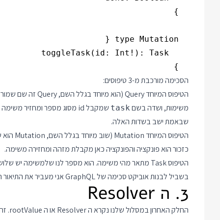
  }

הסכימה מורכבת מ-3 טיפוסים:
הטיפוס המיוחד Query (הוא מיוחד בגלל השם, Query זה שם שמור ב GraphQL) כולל שדה בשם
משימות, ושדה בשם
שמקבל id מסוג מספר ומחזיר מ
task
שבאמת ישב בשדות האלה.
הטיפוס המיוחד Mutation (שוב מיוחד בגלל השם, Mutation הוא שם שמור ב GraphQL) כולל שדה יחיד בשם
כזכור הוא פונקציה והפונקציה כאן מקבלת מזהה ומחזירה משימה.
הטיפוס Task מתאר מהי משימה. הוא מספר לנו שלמשימה יש שלושה שדות: title, description ו done ואת הסוגים שלהם.
בשביל לבנות אוביקט סכימה של GraphQL אני מעביר את התיאור הטקסטואלי הזה לפונקציה בשם
3. ה Resolver