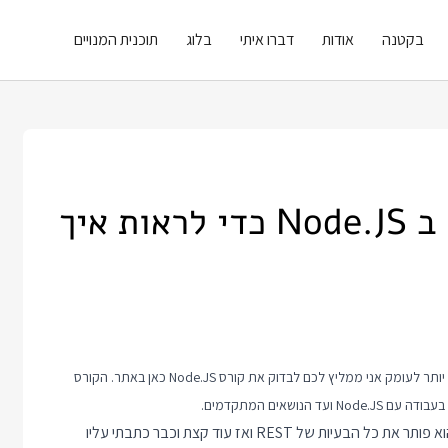
בקטנה
אודות
דברו איתי
בלוג
תוכנית המנויים
בואו נכתוב שרת GraphQL ב Node.JS כדי לראות איך
קורס Node.JS
כאן באתר. הקורס
ושאים המתקדמים.
גרף קיו אל הוא הדבר הגדול הבא מאז שהמציאו את הלחם החתוך. הוא פותר את כל הבעיות של REST ואז עוד קצת וכבר כתבתי עליו