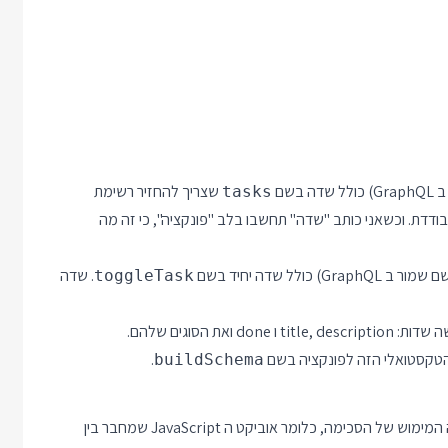
שצריך להחזיר רשימת
tasks
שימה בודדת. וכשאני כותב "שדה" תחשבו בלב "פונקציה", כי זה מה
. שדה
toggleTask
.
buildSchema
החלק האחרון במסלול שלנו נקרא ה Resolver או ה rootValue. זה המימוש של הסכימה, כלומר אוביקט ה JavaScript שמחבר בין