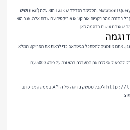
שלושת הפונקציות מתאימות לשלושת השדות באוביקטים המיוחדים Query ו Mutation. הסכימה הגדירה ש Task הוא עלה (leaf) ושיש
title, descript ו done, ולכן GraphQL מצפה לקבל בחזרה מהפונקציות אוביקט או אוביקטים עם שדות אלה. אגב הוא
נון. אתם מוזמנים להסתכל
בגיטהאב
כדי לראות את הפרויקט המלא
תוכלו להפעיל אצלכם את המערכת בהאזנה על פורט 5000 עם
ולקבל ממשק בדיקה של ה API. בממשק אני כותב
http://l
ה: