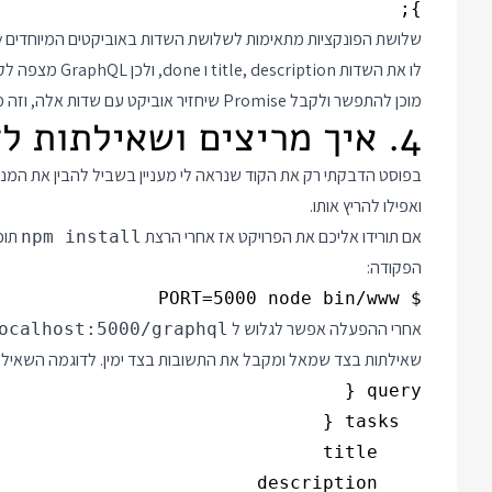
};

לו את השדות ion
מוכן להתפשר ולקבל Promise שיחזיר אוביקט עם שדות אלה, וזה מה שאנחנו עושים בדוגמה כאן.
4. איך מריצים ושאילתות לדוגמה
בפוסט הדבקתי רק את הקוד שנראה לי מעניין בשביל להבין את המנג
ואפילו להריץ אותו.
אם תורידו אליכם את הפרויקט אז אחרי הרצת
npm install
הפקודה:
$ PORT=5000 node bin/www

אחרי ההפעלה אפשר לגלוש ל
ocalhost:5000/graphql
שאילתות בצד שמאל ומקבל את התשובות בצד ימין. לדוגמה השאילת