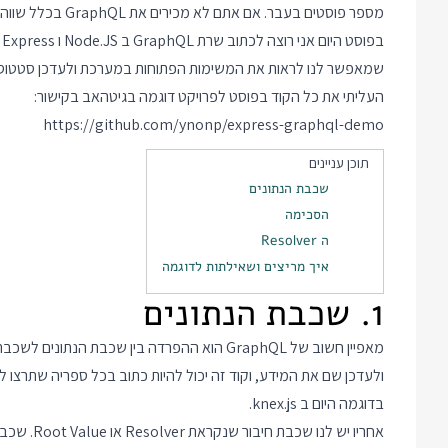
מספר פוסטים בעבר. אם אתם לא מכירים את GraphQL בכלל שווה להתחיל במבוא שכתבתי כאן:
שמאפשר לנו לראות את המשימות הפתוחות במערכת ולעדכן סטטוס 
העליתי את כל הקוד בפוסט לפרויקט דוגמה בגיטהאב בקישור:
https://github.com/ynonp/express-graphql-demo
תוכן עניינים
שכבת הנתונים
הסכימה
ה Resolver
איך מריצים ושאילתות לדוגמה
1. שכבת הנתונים
מאפיין חשוב של GraphQL הוא ההפרדה בין שכבת 
בדוגמה היום ב knex.js.
אחריו יש 