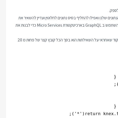
לספק.
ים שלנו ואפילו להחליף בסיס נתונים לחלוטין ועדיין להשאיר את
הממשק החוצה ללקוחות ללא שינוי. מסיבה זו אנחנו מאוד אוהבים להשתמש ב GraphQL בארכיטקטורת Micro Services כדי לבנות את
נתחיל בבניית שכבת הנתונים ובפרויקט הדוגמה בחרתי ב knex.js. הקוד שאחראי על השאילתות הוא בסך הכל קובץ קצר של פחות מ 20