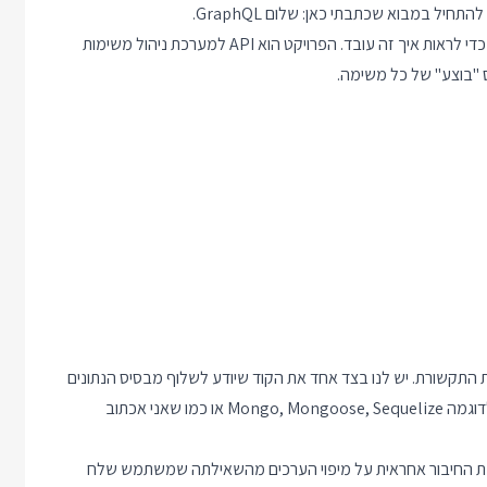
שלום GraphQL
.
בפוסט היום אני רוצה לכתוב שרת GraphQL ב Node.JS ו Express כדי לראות איך זה עובד. הפרויקט הוא API למערכת ניהול משימות
"בוצע" של כל משימה.
הנתונים לשכבת התקשורת. יש לנו בצד אחד את הקוד שיודע לשלוף מבסיס הנתונים
ולעדכן שם את המידע, וקוד זה יכול להיות כתוב בכל ספריה שתרצו לדוגמה Mongo, Mongoose, Sequelize או כמו שאני אכתוב
לנו שכבת חיבור שנקראת Resolver או Root Value. שכבת החיבור אחראית על מיפוי הערכים מהשאילתה שמשתמש שלח