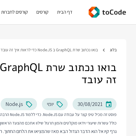
דף הבית
קורסים
קורסים לחברות
בלוג
בואו נכתוב שרת GraphQL ב Node.JS כדי לראות איך זה עובד
זה עובד
30/08/2021
יומי
Node.js
פוסט זה מכיל טיפ קצר על עבודה עם Node.JS. כדי ללמוד Node.JS הרבה יותר לעומק אני ממליץ לכם לבדוק את
כולל עשרות שיעורי וידאו מוקלטים והמון תרגול שילוו אתכם מהצעד הראשון בעבודה עם Node.JS ועד הנ