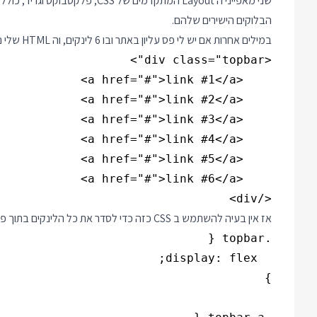
שני מאפייני ה Layout המתקדמים ש
הבלוקים הישירים שלהם.
במילים אחרות אם יש לי פס עליון באתר ובו 6 לינקים, וה HTML שלי נראה ככה:
</div>

אז אין בעיה להשתמש ב CSS כזה כדי לסדר את כל הלינקים בתוך פלקסבוקס ולחלק להם את המקום שווה בשווה: