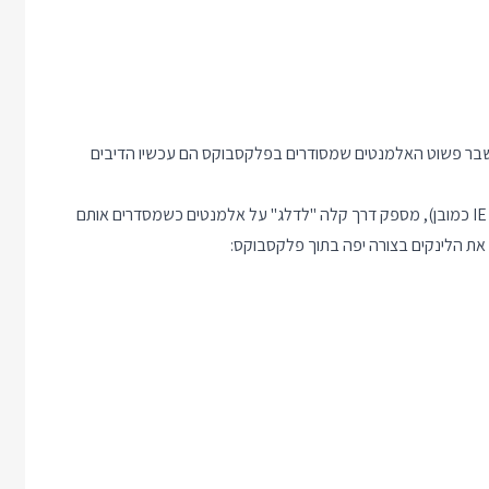
נשבר פשוט האלמנטים שמסודרים בפלקסבוקס הם עכשיו הדיבים
הערך contents למאפיין display, שנתמך ברוב הדפדפנים (חוץ מ IE כמובן), מספק דרך קלה "לדלג" על אלמנטים כשמסדרים אותם