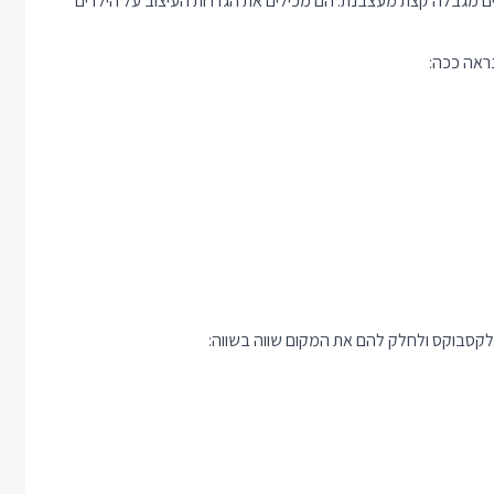
ל CSS, פלקסבוקס וגריד, כוללים מגבלה קצת מעצבנת: הם מכילים את הגדרות העיצוב על הילדים