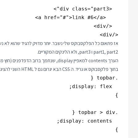
</div>

אז פתאום כל הפלקסבוקס שלי נשבר. יותר מדויק להגיד שהוא לא 
part1, part2 ו part3, ולא הלינקים המקוריים.
בתוך פלקסבוקס או גריד. ה CSS הבא יגרום גם ל HTML השני להציג את הלינקים בצורה יפה בתוך פלקסבוקס: