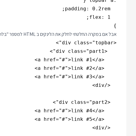
}

אבל אם במקרה החלטתי לחלק את הלינקים ב HTML למספר "בלוקים", רק מבחינה סמנטית או כי היה לי יותר נוח לייצר HTML כזה: