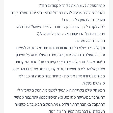
מתי הספקת לעשות את כל הריפקטורינג הזה?
בשביל מה היית צריכה לגעת במודול ההוא - הוא עבד מעולה קודם
וואו איך הכל נטען כל כך מהר!
למה לקח כל כך הרבה זמן לבנות כזה פיצ'ר פשוט? אנחנו לא
צריכים את כל הבדיקות האלה בשביל זה יש QA
התיעוד נראה מעולה
וכן קל לראות שלא כל התשובות פה חיוביות. מי שמנסה לעשות
עבודה מעולה גם יפשל יותר, ולפעמים המעולה יבוא על חשבון
ה"טוב מאוד". וגם קל לראות (ואולי קצת מבאס) שרוב המקומות
שנגיע אליהם לא מחפשים רמה מקצועית כמה שיותר גבוהה אלא
מכוונים לנקודת איזון מסוימת - כי יותר גבוה ממנה זה כבר לא
משתלם עסקית.
המשחק שלנו בקריירה הוא תמיד למצוא את המקום שיעזור לי
להשתפר במטריקה מסוימת, וכשהניסיון לקפוץ יותר גבוה מפסיק
להתקבל באהבה לחתוך ולחפש את המקום הבא. ברוב מקומות
העבודה יש דבר כזה "כאן יותר מדי זמן".