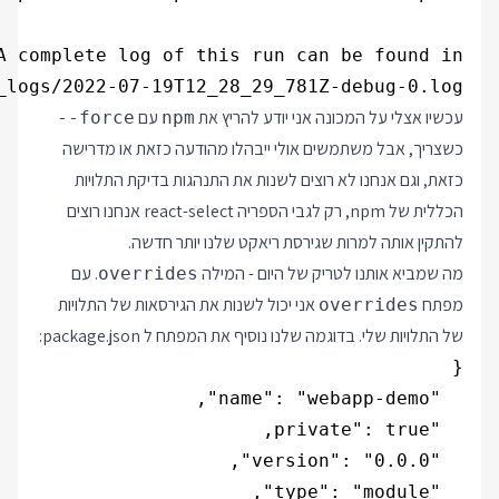
_logs/2022-07-19T12_28_29_781Z-debug-0.log

עכשיו אצלי על המכונה אני יודע להריץ את
עם
--force
npm
כשצריך, אבל משתמשים אולי ייבהלו מהודעה כזאת או מדרישה
כזאת, וגם אנחנו לא רוצים לשנות את התנהגות בדיקת התלויות
הכללית של npm, רק לגבי הספריה react-select אנחנו רוצים
להתקין אותה למרות שגירסת ריאקט שלנו יותר חדשה.
מה שמביא אותנו לטריק של היום - המילה
. עם
overrides
מפתח
אני יכול לשנות את הגירסאות של התלויות
overrides
של התלויות שלי. בדוגמה שלנו נוסיף את המפתח ל package.json: