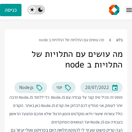
כניסה
בלוג
מה עושים עם התלויות של התלויות ב node
מה עושים עם התלויות של
התלויות ב node
20/07/2022
יומי
Node.js
פוסט זה מכיל טיפ קצר על עבודה עם Node.JS. כדי ללמוד Node.JS הרבה
יותר לעומק אני ממליץ לכם לבדוק את
קורס Node.JS
כאן באתר. הקורס
כולל עשרות שיעורי וידאו מוקלטים והמון תרגול שילוו אתכם מהצעד הראשון
בעבודה עם Node.JS ועד הנושאים המתקדמים.
הנה טריק פשוט שעזר לי להתקין תלויות היום בפרויקט ואולי יעזור גם