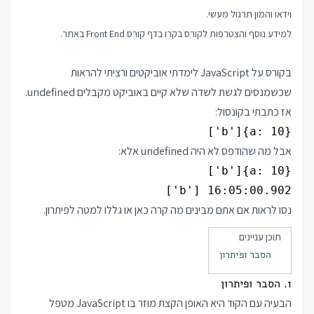
וידאו והמון תרגול מעשי.
למידע נוסף והצטרפות לקורס בקרו בדף
קורס Front End
באתר.
בקורס על JavaScript לימדתי אוביקטים ורציתי להראות
שכשמנסים לגשת לשדה שלא קיים באוביקט מקבלים undefined.
אז כתבתי בקונסול:
{a: 10}['b']

אבל מה שהודפס לא היה undefined אלא:
16:05:00.902 ['b']

נסו לראות אם אתם מבינים מה קרה כאן או גללו למטה לפיתרון.
תוכן עניינים
הסבר ופיתרון
1. הסבר ופיתרון
הבעיה עם הקוד היא האופן הקצת מוזר בו JavaScript מטפל