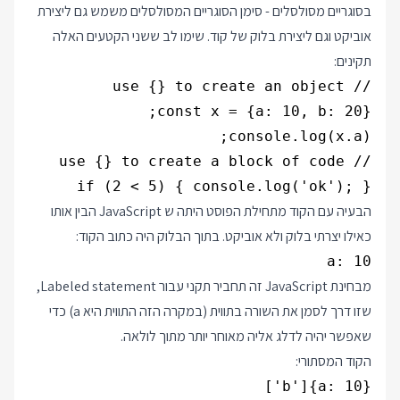
בסוגריים מסולסלים - סימן הסוגריים המסולסלים משמש גם ליצירת
אוביקט וגם ליצירת בלוק של קוד. שימו לב ששני הקטעים האלה
תקינים:
console.log(x.a);

if (2 < 5) { console.log('ok'); }

הבעיה עם הקוד מתחילת הפוסט היתה ש JavaScript הבין אותו
כאילו יצרתי בלוק ולא אוביקט. בתוך הבלוק היה כתוב הקוד:
a: 10

מבחינת JavaScript זה תחביר תקני עבור
Labeled statement
,
שזו דרך לסמן את השורה בתווית (במקרה הזה התווית היא a) כדי
שאפשר יהיה לדלג אליה מאוחר יותר מתוך לולאה.
הקוד המסתורי:
{a: 10}['b']
