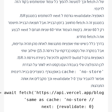
של ה fetch וכך למעשה להפוך כל עמוד שמשתמש בקוד הזה
לדינמי.
האופציה revalidate גורמת ל next להשתמש במנגנון ISR.
במנגנון זה ה fetch מחושב בזמן הבנייה אבל תוצאת הבנייה תישמר
רק ל 60 שניות. בקשת העמוד אחרי 60 שניות תגרום ל next לבצע
את ה fetch מחדש.
בדרך כלל כשיש שתי אופציות מתנגשות לאחת מהן תהיה עדיפות,
אבל במקרה של נקסט (בדקתי על גירסה 15.3) שילוב שתי
האופציות גרם ל build להיתקע ולהיכשל ביצירת גירסת ה ISR.
לכן ההמלצה שלי בעבודה עם נקסט היא לוותר על הגדרת
באופן גורף. כשצריכים בנייה דינמית
cache: 'no-store'
אפשר להעביר ערך 0 ל revalidate וכך מקבלים את אותה
התנהגות: