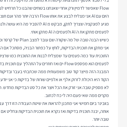
בלי לשבור אינסוף התנהגויות קיימות ולא מתועדות. פרויקט כזה דור
Flow שאפשר לדמיין ורק אחרי שאנחנו בטוחים שהבנו כל תרחיש לגשת ולתקן את הקוד. אלה היו פרויקטים ארוכים ומלאים טעויות.
היום עם AI אני מצליח לבצע את אותו Flow הרבה יותר מהר ועם תוצאות יותר אמינות. זה עובד ככה:
לפעמים מתקן את ה AI ולפעמים ה AI מתקן אותי.
כשיש הבנה טובה של מה שקורה שם עובר למצב Plan של קרסר ומבקש ממנו לבנות תוכנית בדיקות שמסכמת את כל מה שגילינו.
אני מתקן את תוכנית הבדיקות, לוחץ על כפתור הבניה, מסתכל אם 
התוכנית עוד כמה פעמים עד שמצליח לבנות את התוכנית כמו שרציתי
לפעמים הוא מפספס Flow-ים ואז חוזרים על התהליך עם תוכנית בדיקות נוספת.
המבנה הזה מייצר קוד טוב משמעותית ממה שכתבתי בעבר ובדיקות מ
מקרים ממה שאי פעם היה לי כח לכתוב.
אותה, יבנה תוכנית בדיקות ואז נקרא את תוכנית הבדיקות ונחליט אם 
טובה יותר.