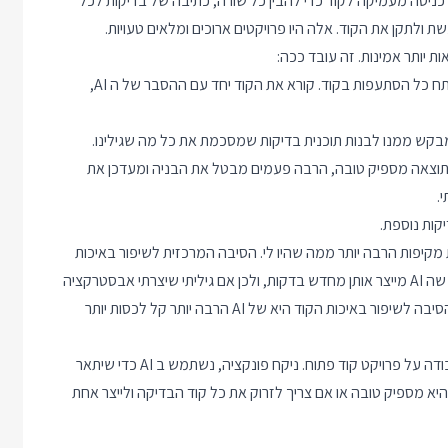
ש כניסה מעמיקה לקוד כדי להבין כל שורה, כתיבה של בדיקות לכל
מגיע לפונקציה שצריך לתקן, מבקש מ AI להסביר מה היא עושה ולנתח כל הסתעפות בקוד. קורא את הקוד יחד עם ההסבר של ה AI,
התוצאה מספיק טובה, הרבה פעמים מבטל את הבניה ומעדכן את
.
קיפות הרבה יותר ממה שהיו לי. הסיבה המרכזית לשיפור באיכות
הקוד היא היכולת לזרוק אלף או אלפיים שורות של בדיקות כי אני יודע שה AI מייצר אותן מחדש בדקות, ולכן אם גיליתי שיצרתי אבסטרקציה
לא מספיק טובה אני זורק את הכל ויוצר את כל סט הבדיקות מחדש. הסיבה לשיפור באיכות הקוד היא של AI הרבה יותר קל לכסות יותר
בוובינר ביום חמישי אני מתכנן להראות את שיטת העבודה הזו דרך עבודה על פרויקט קוד פתוח. ניקח פונקציה, נשתמש ב AI כדי שיתאר
היא מספיק טובה או אם צריך לזרוק את כל קוד הבדיקה ולייצר אחת