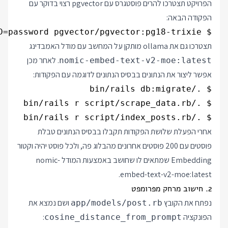
הפרויקט תצטרכו להרים פוסטגרס עם pgvector רצוי בדוקר עם
הפקודה הבאה:
$ docker run --rm -p 5454:5432 -e POSTGRES_PASSWORD=password pgvector/pgvector:pg18-trixie

תצטרכו גם את ollama מותקן על המחשב עם מודל האמבדינג
. לאחר מכן
nomic-embed-text-v2-moe:latest
אפשר ליצור את הנתונים בבסיס הנתונים לדוגמה עם הפקודות:
$ ./bin/rails r script/index_posts.rb

אחרי הפעלת שלושת הפקודות תקבלו בבסיס הנתונים טבלת
פוסטים עם 200 פוסטים אחרונים מהבלוג פה, ולכל פוסט יהיה וקטור
Embedding שמתאים לו שחושב באמצעות המודל nomic-
embed-text-v2-moe:latest.
2. חישוב מרחק מפרומפט
נפתח את הקובץ
ושם נמצא את
app/models/post.rb
הפונקציה
:
cosine_distance_from_prompt