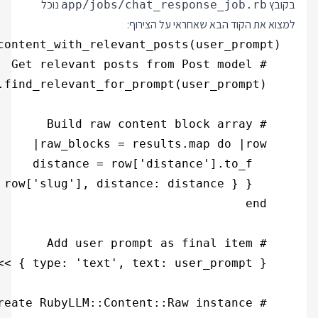
בקובץ
נוכל
app/jobs/chat_response_job.rb
למצוא את הקוד הבא שאחראי על הצירוף: