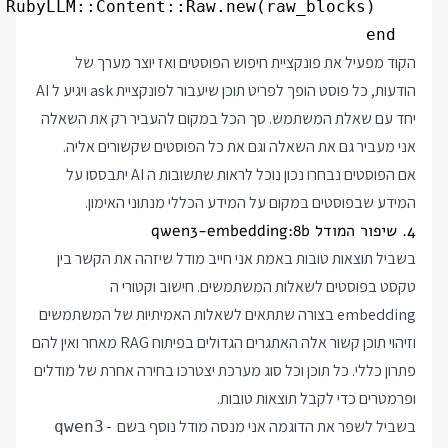
  end

הקוד מפעיל את פונקציית חיפוש הפוסטים ואז יוצר מערך של
הודעות, כל פוסט הופך לפריט תוכן שיעבור לפונקציית ask ויגיע ל AI
יחד עם שאלת המשתמש. סך הכל במקום להעביר רק את השאלה
אני מעביר גם את השאלה וגם את כל הפוסטים שקשורים אליה.
אם הפוסטים נבחרו נכון נוכל לראות שתשובות ה AI יתבססו על
המידע שבפוסטים במקום על המידע הכללי מנתוני האימון.
4. שיפור המודל qwen3-embedding:8b
בשביל תוצאות טובות באמת אני חייב מודל שיזהה את הקשר בין
טקסט בפוסטים לשאלות המשתמשים. חישוב וקטורי ה
embedding בצורה שתתאים לשאלות האמיתיות של המשתמשים
וזיהוי תוכן קשור אלה האתגרים הגדולים בפיתוח RAG מאחר ואין להם
פתרון כללי. כל תוכן וכל סוג מערכת יצטרכו בחירה אחרת של מודלים
ופרמטרים כדי לקבל תוצאות טובות.
בשביל לשפר את הדוגמה אני מנסה מודל נוסף בשם
qwen3-