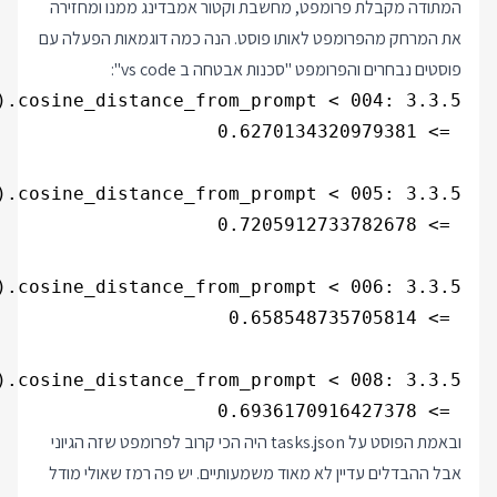
המתודה מקבלת פרומפט, מחשבת וקטור אמבדינג ממנו ומחזירה
את המרחק מהפרומפט לאותו פוסט. הנה כמה דוגמאות הפעלה עם
פוסטים נבחרים והפרומפט "סכנות אבטחה ב vs code":
 => 0.6936170916427378

ובאמת הפוסט על tasks.json היה הכי קרוב לפרומפט שזה הגיוני
אבל ההבדלים עדיין לא מאוד משמעותיים. יש פה רמז שאולי מודל