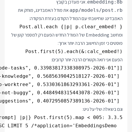
. אני מעדכן בקובץ
embedding:8b
את מודל האמבדינג, מוחק את
app/models/post.rb
האמבדינג שחישבתי עם המודל הקודם בעזרת הפקודה:
Post.all.each {|p| p.clear_embed! }

ומחשב Embedding של המודל החדש הפעם רק למספר קטן של
פוסטים כי זמן החישוב הרבה יותר ארוך:
Post.first(5).each(&:calc_embed!)

הפעם אני רואה וקטורים הרבה יותר קרובים:
 ["2026-01-ai-suggestions", 0.4072950857389136]]

וגם בשאלה שלי על גיט: