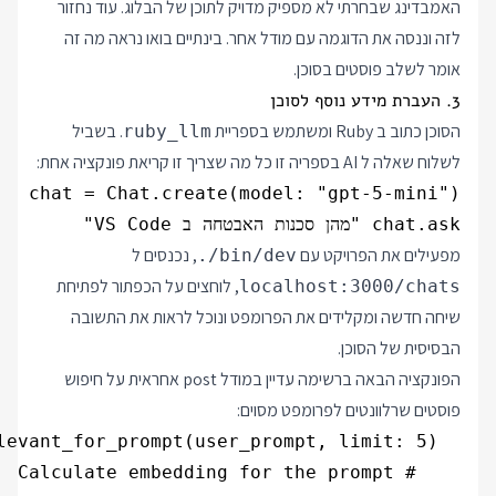
האמבדינג שבחרתי לא מספיק מדויק לתוכן של הבלוג. עוד נחזור
לזה וננסה את הדוגמה עם מודל אחר. בינתיים בואו נראה מה זה
אומר לשלב פוסטים בסוכן.
3. העברת מידע נוסף לסוכן
הסוכן כתוב ב Ruby ומשתמש בספריית
. בשביל
ruby_llm
לשלוח שאלה ל AI בספריה זו כל מה שצריך זו קריאת פונקציה אחת:
chat.ask "מהן סכנות האבטחה ב VS Code"

מפעילים את הפרויקט עם
, נכנסים ל
./bin/dev
, לוחצים על הכפתור לפתיחת
localhost:3000/chats
שיחה חדשה ומקלידים את הפרומפט ונוכל לראות את התשובה
הבסיסית של הסוכן.
הפונקציה הבאה ברשימה עדיין במודל post אחראית על חיפוש
פוסטים שרלוונטים לפרומפט מסוים: