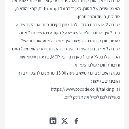
שכבה 1 - איך סוכן קידוד ניגש לפתור בעיה, ואיך אני יכול לשפר את
האינטואיציה של הסוכן. כאן נדבר על Prompt-ים, קבצי הוראות,
סקילים, תיעוד ומצב תכנון.
שכבה 2 או שכבת הקוד - למה סוכן הקידוד כתב את הקוד שהוא
כתב? איך אנחנו יכולים להשפיע על הקוד עצמו שייכתב? איזה
טעויות סוכן קידוד צפוי לעשות ואיך אפשר למנוע אותן מראש?
שכבה 3 או שכבת האימות - איך סוכן הקידוד יודע שהוא סיים? האם
הקוד שלו בכלל עובד? כאן נדבר על MCP, בדיקות אוטומטיות
וחיבור הסוכן לעולם האמיתי.
נפגש השבוע ביום חמישי בשעה 15:00. מוזמנים להצטרף בדף
הוובינרים בקישור:
https://www.tocode.co.il/talking_ai
ואשלח לכם למייל את הלינק לזום.