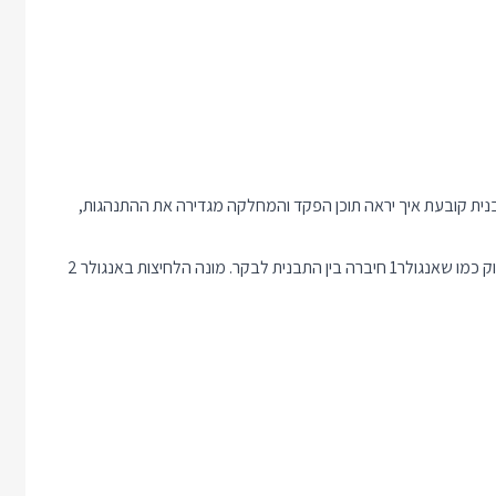
נית" ו"מחלקה". התבנית קובעת איך יראה תוכן הפקד והמחלקה מגדירה את ההתנהגות,
מידע יישמר כמשתנים במחלקה וניתן לקרוא אותם ב template בדיוק כמו שאנגולר1 חיברה בין התבנית לבקר. מונה הלחיצות באנגולר 2