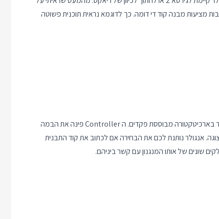
רבים מחבריי מתלבטים בתקופה האחרונה האם לשדרג מערכת אנגולר קיימת לגירסא 2 או לחתוך לכיוון של ריאקט. מהמעט שראיתי על
ביבות מציעות מבנה קוד די דומה. כך לדוגמא נראית תוכנית פשוטה
הראשונה היא אנגולר שעברה מהפך רציני מגירסא 1 ועברה להתמקד בארכיטקטורה מבוססת פקדים. ה Controller פינה את הבמה
לב פונקציונאליות ותצוגה. אנגולר נותנת לכם את הבחירה אם לכתוב את קוד התבנית
ים שונים של אותו המנגנון עם קשר ביניהם.