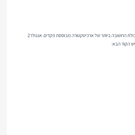
הדוגמא השלישית והאחרונה תציג חיבור בין שני פקדים– וזו בעצם היכולת החשובה ביותר של ארכיטקטורה מבוססת פקדים. אנגולר2
ש הקוד הבא: