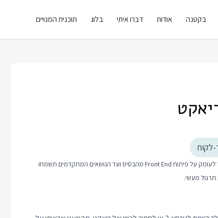
בקטנה
אודות
דברו איתי
בלוג
תוכנית המנויים
-לקוח
פוסט זה כולל טיפ קצר בנושא פיתוח Front End. אם אתם רוצים ללמוד יותר לעומק על פיתוח Front End מהבסיס ועד הנושאים המתקדמים תשמחו