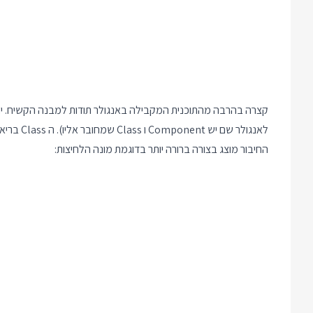
קצרה בהרבה מהתוכנית המקבילה באנגולר תודות למבנה הקשיח. יחד 
לאנגולר שם יש Component ו Class שמחובר אליו). ה Class בריאקט, כלומר הלוגיקה, נשמר יחד עם התצוגה ולא ניתן להפריד ביניהם.
החיבור מוצג בצורה ברורה יותר בדוגמת מונה הלחיצות: