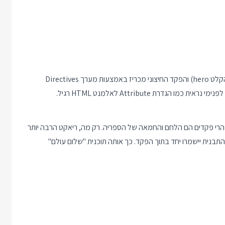
הפקד Helper מכריז איזה קלטים הוא מצפה לקבל (במקרה שלנו הקלט hero) והפקד החיצוני מכריז באמצעות מערך Directives
ת Attribute לאלמנט HTML רגיל.
רי פקדים הם הלחם והחמאה של הספריה. רק מה, ריאקט הרבה יותר
תבנית יישמרו יחד בתוך הפקד. כך אותה תוכנית "שלום עולם"