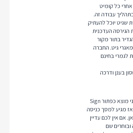
חרי כל קומיט
תהליך עבודה זה.
ת שגיט יוכל להעתיק
ת הגירסה העדכנית
גדיר בתור מקור
מאגרי גיט. החברה
 לגמרי בחינם
ון בענן ודרכה
נפעיל את Github Desktop ונכנס בתפריט ל File ואז Options. בטאב Accounts אני מוצא כפתור Sign
פן ואז מגיע למסך כניסה
 אם אין לכם עדיין
, סיסמה ובוחרים שם