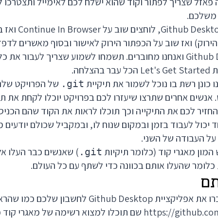
פאזל שצריך לפתור וקוד שהוא ישלח לכם לאימייל ותצטרכו לה
 משלכם.
חוזרים לאפליקציית ktop
רוק) ואז שוב על הכפתור הירוק לאישור ובסוף מאשרים לדפד
לאפליקציית Github Desktop ואנחנו מחוברים. תשמחו לשמוע שצריך לעבו
לחה.
ו כונן רשת בו נוכל לשמור את תיקיית
של הפרויקט שלנו
.git
 אנשים אחרים שתרצו שיעזרו לכם בפרויקט יוכלו לקחת את ת
החזיר לכם את התיקייה וכך תוכלו לראות את הקוד שהם הכניס
יכול לעבוד בזמן ובמקום שנוח לו, ובמקביל שכולם יודעים 
על העבודה של השני.
המון מאגרי קוד (כלומר תיקיות
) שאנשים כבר העלו אל
.git
כלומר שהעלו אותם בכוונה כדי לשתף עם כל העולם.
Githu לחשבון שלכם כמו שהראיתי בסרטון.
https://github.co
שם תוכלו למצוא רשימה של מאגרי קוד 