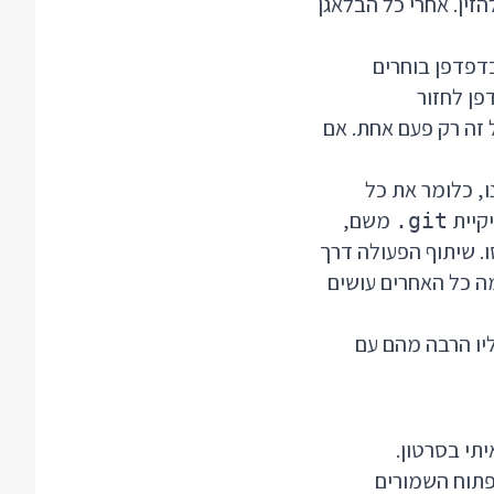
זין. אחרי כל הבלאגן
Github Des, לוחצים שוב על Continue In Browser ואז בדפדפן בוחרים
פן לחזור
ר את כל זה רק פעם אחת. אם
, כלומר את כל
יקיית
משם,
.git
ו. שיתוף הפעולה דרך
מה כל האחרים עושים
יו הרבה מהם עם
פתוח השמורים