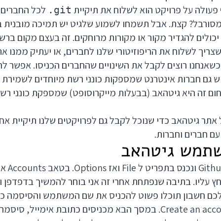
פעולה על פרויקט הוא לשלוח את תיקיית
לכל החברים א
.git
סורבל? קצת. אבל תשמחו לשמוע שלגיט יש תמיכה מובנית ב
 יכולים להגדיר מקור או מקורות מרוחקים. זה בעצם מקום ברש
כשצריך לשלוח את הריפוזיטורי שלנו לחברים, או יעתיק ממנו א
 כשאנחנו רוצים לקבל את השינויים שהחברים הכניסו. אפשר לה
יש גם חברות אינטרנט שמספקות כונני רשת מיוחדים לשמירת 
ם זה היא גיטהאב (בבעלות מייקרוסופט) שמספקת כונני רשת
אתר גיטהאב כדי שנוכל לקבל גם לפרויקטים שלנו תיקיית אחס
עם חברים וחברות.
into github ולוחץ עליו. בתיבה שנפתחת אחרי זה אני בוחר להמשיך בדפד
לכם חשבון תוכלו פשוט להכניס את שם המשתמש והסיסמה כאן.
חשבון לוחצים על Create an account. במסך הבא מכניסים כתובת אימייל