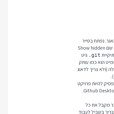
גר. נפתח בסייר
הקבצים תיקייה עם פרויקט גיט, נכנס ל Options של התיקייה ושם לטאב View ונסמן שם Show hidden
תיקיית
גיט
.git
מיט הוא כמו עותק
ה (ולא צריך לדאוג
.
סיק להיות פרויקט
גיט, לא ניתן לחזור אחורה יותר לגירסאות ישנות או אפילו לפתוח אותו באפליקציית Github Desktop.
ר מקבל את כל
צריך בשביל לעבוד