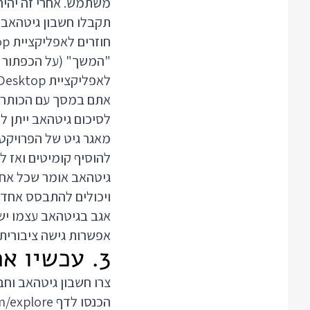
משתמש. אחרי זה יהיה 
תקבלו חשבון גיטהאב
"המשך" (על הכפתור הי
אתם במסך עם הכותרת Let's Get Started הכל עבר בהצ
לסיכום גיטהאב ייתן לנ
מאגר גיט של הפרויקט.
להוסיף קומיטים ואז ל
גיטהאב אומר שכל אחד 
ויכולים להתבסס אחד 
אגב בגיטהאב עצמו יש 
אפשרות גישה ציבורית 
3. עכשיו אתם
צרו חשבון גיטהאב וחברו את אפליקציית b Desktop
הכנסו לדף
m/explore