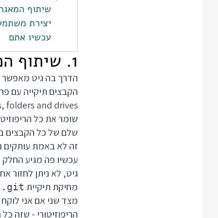
שיתוף המאגר 
יצירת משתמש
עכשיו אתם
1. שיתוף המאגר עם חברים
הדרך בה גיט מאפשר ל
files, folders and drives ואז נראה בתיקייה שלנו תיקיי
שומר את כל הריפוזיטו
שלם של כל הקבצים בפ
זה לא באמת עותקים נפ
עכשיו פה מגיע החלק ה
מחיקת תיקיית
מ
.git
מצד שני אם אני לוקח 
הריפוזיטורי - שזה כל