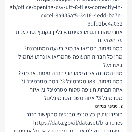
gb/office/opening-csv-utf-8-files-correctly-in-
excel-8a935af5-3416-4edd-ba7e-
3dfd2bc4a032
אחרי שהורדתם או צפיתם אונליין בקובץ נסו לענות
על השאלות:
כמה טיסות המריאו אתמול בשעה המתוכננת?
מהן כל חברות התעופה שהמריאו או נחתו אתמול
בישראל?
מהי המדינה אליה יצאו הכי הרבה טיסות אתמול?
כמה טיסות יצאו מטרמינל 3? כמה מטרמינל 1?
איזה חברות תעופה טסות מטרמינל 1? איזה
מטרמינל 3? איזה משני הטרמינלים?
2. סניפי בנקים
הורידו את קובץ סניפי הבנקים מהקישור הזה:
https://data.gov.il/dataset/branches
הפעם כבר יש לנו את המידע כקובץ אקסל אז פתחו