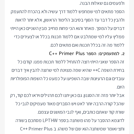
ולפעמים גם שאלות הבנה.
הספר מתאים למי שמחפש ללמוד דרך עשיה ולא בהכרח להתעמק
ולהבין כל דבר עד הסוף בסיבוב הלימוד הראשון, אלא יותר לראות
דברים על המסך. מאחר והוא הכי פחות מחייב מבין השניים כאן הייתי
ממליץ עליו למי שמתלבט אם ללמוד תכנות בכלל או לצעירים כדי
ללמוד מה זה בכלל תכנות ואם מתאים לכם.
2. למתעמקים: הספר C++ Primer Plus
זה הספר שאני הייתי רוצה להתחיל ללמוד תכנות ממנו. קודם כל
בחירת השפה C++ שהיא שפה מצוינת למי שרוצה להבין איך דברים
עובדים וגם הרעיונות שבה השפיעו על כמעט כל השפות הפופולריות
היום.
אבל יותר מזה זה הסגנון. גם כאן יתנו לכם תרגילים ויראו לכם קוד, רק
שהכל קורה הרבה יותר לאט ויש הסברים מאוד מעמיקים לגבי כל
שורת קוד שאתם כותבים, ואף לגבי המושגים עצמם.
לדוגמא ההסבר על מהו משתנה בספר LPTHW מסתכם בשורה
וחצי ואומר שמשתנה הוא שם של משהו. ב C++ Primer Plus