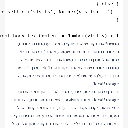
ment.body.textContent = Number(visits) + 1;

מרוצים? אני מקווה שלא. הפונקציה getItem מחזירה מחרוזת,
ובמחרוזת הזאת בהחלט ייתכן שמופיע מספר (זה שאנחנו שמנו
שם), אבל
ייתכן
גם שיש בה משהו אחר. במקרה שהפונקציה
מחזירה מחרוזת שאינה מספר הקוד ידפיס NaN וימשיך להדפיס
ערך זה לעולמי עולמים (או לפחות עד שהמשתמש ימחק את ה
localStorage).
אז נכון כשאנחנו מסתכלים על הקוד לא ברור איך יכול להיכנס ל
localStorage במפתח visits ערך שאיננו מספר. ונכון, זה מפתה
לטאטא את מקרה הקצה הזה ב"עזוב, זה לא יכול לקרות", אבל
האמת שהבאגים הכי מעניינים והפריצות הכי מעניינות קורים דווקא
במקום הזה של דברים שלא יכולים להיות. במקום לסמוך על המזל