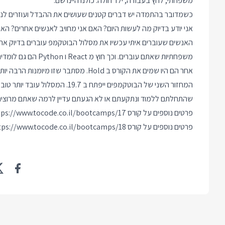
משפחתי, לחץ בעבודה, ילד חולה. כולנו היינו שם.
כשמדובר בהתמדה יש דברים קטנים שעושים את ההבדל ועוזרים לנו
אני יודע בדיוק מה לעשות היום? האם אני מחויב לאנשים אחרים? האם
האנשים שעוברים איתי עכשיו את מסלול הבוטקמפ עוברים בדיוק את
משפחתיות שאתם עוברים
אחר הם היו שמים את הקורס ב Hold. מסתבר שזו מיומנות הרבה יותר חשובה מכל יכולת טכנית ספציפית.
שהתחלתם ללמוד ונתקעתם או לא הגעתם עדיין לרמה שאתם מרוצים
פרטים נוספים על קורס Python:
tps://www.tocode.co.il/bootcamps/17
פרטים נוספים על קורס React:
tps://www.tocode.co.il/bootcamps/18