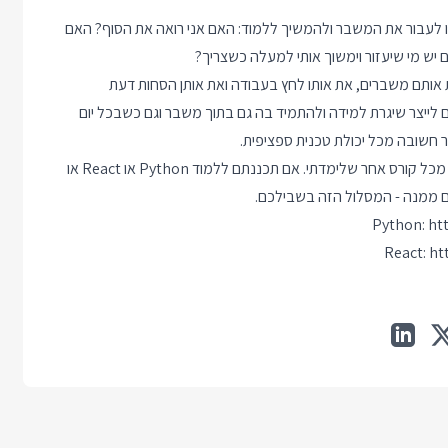
 לעבור את המשבר ולהמשיך ללמוד: האם אני רואה את הסוף? האם
 יש מי שיעזור וימשוך אותי למעלה כשצריך?
 אותם משברים, את אותו לחץ בעבודה ואת אותן הסחות דעת
. וכך חוץ מ React ו Python הם גם לומדים לייצר שיגרת למידה ולהתמיד בה גם בתוך משבר וגם כשבכל יום
המחזור השני של הבוטקמפים ייפתח ב 19.7. המסלול עובד יותר טוב מכל קורס אחר שלימדתי. אם תכננתם ללמוד Python או React או
 ממנה - המסלול הזה בשבילכם.
ht
ht