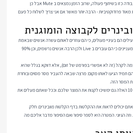
שהם מקלידים ולשאול שאלות כשמשהו נראה לי מוזר. שעתיים של עבודה כזו בשיתוף פעולה, שרוב הזמן נמצאים ב Mute אבל כן
בפורמט של Pair Programming יכולות להיות מאוד פרודוקטיביות - הרבה יותר מאשר אם אני צריך לשלוח כל פעם
 100 משתתפים ומסתיימים עם 10 משתתפים פעילים הם בעיניי מעולים, כי הם עוזרים לאותם עשרה אנשים שבאמת
מתעניינים במוצר שלך להבין שיש פה משהו מעניין. הוובינרים האלה מעניינים כי הם עוברים ב Live ולכן הרבה אנשים נרשמים, וכן 90%
ה לקהל (זה לא אפשרי בפורמט של זום), אלא דווקא בגלל שהיא
את זה. וכן, השתתפתי גם בוובינרים שהיו מבוססי Q&A וגם הם תמיד הגיעו לאותו מקום: מרצה שבאה להעביר מסר מסוים ובוחרת
 המסר הזה.
אם הצלחתם לסיים וובינר עם 10 משתתפים פעילים רוב הסיכויים שה 10 האלה גם ימשיכו לקנות את המוצר שלכם. וככל שאתם מעלים את
ו ואתם יכולים לראות את ההקלטות בדף
הקלטות מוובינרים
. חלק
 וזה הגיוני. המטרה היא לספר סיפור ואם הסיפור מדבר אליכם מה