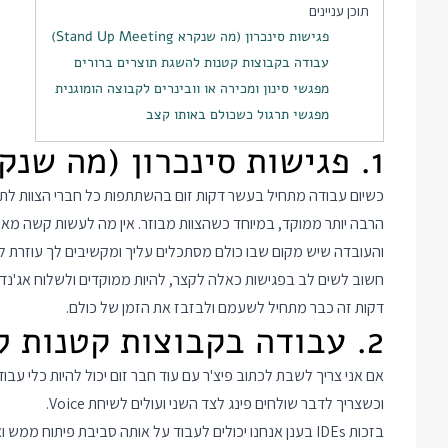
תוכן עניינים
פגישות סינכרון (מה שנקרא Stand Up Meeting)
עבודה בקבוצות קטנות להשגת תוצרים ברורים
מפגשי סינון ומכירה או וובינרים לקבוצה הומוגנית
מפגשי תרגול כשכולם באותו קצב
1. פגישות סינכרון (מה שנקרא Stand Up Meeting)
כשיום עבודה מתחיל בעשר דקות זום בהשתתפות כל חברי הצוות לתזכו
הרבה יותר ממוקד, במיוחד כשהצוות מבוזר. אין מה לעשות קשה מאוד
והעובדה שיש מקום שבו כולם מסתכלים עליך ומקשיבים לך עוזרת 
דקות זה כבר מתחיל לשעמם ולבזבז את הזמן של כולם.
2. עבודה בקבוצות קטנות להשגת תוצרים ברורים
אם אני צריך לשבת לכתוב פיצ'ר עם עוד חבר זום יכול להיות כלי עב
וכשצריך לדבר שולחים פינג לצד השני ועולים לשיחת Voice.
בזכות IDEs בענן אנחנו יכולים לעבוד על אותה סביבת פיתוח 