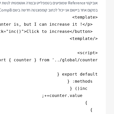
אוביקטי Reference שמופיעים בטמפלייט ובצורה אוטומטית לגשת ל value שלהם.
במקום אחר ביישום אני יכול לכתוב קומפוננטה חדשה בשם CompB שתשנה את ערך המונה: