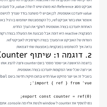
value יתעדכנו אוטומטית. לכן אם יש לי משתנה בודד שצריך להי
האחרות יתעדכנו בצורה אוטומטית לשקף את הערך החדש.
הפונקציה reactive היא דומה אבל מבצעת את הפעולה בצ
השדות של האוביקט או המערך בצורה רקורסיבית לאוביקטי ref.
נראה איך להשתמש בפונקציות באמצעות שתי דוגמאות:
2. דוגמה 1: שיתוף Counter
בדוגמה הראשונה אני שומר מ
אני רוצה שכל שאר המקומות יתעדכנו בצורה אוטומטית.
בשביל זה אני יוצר פרויקט Vue חדש ובתוכו תיקיה חדשה בשם
obal
export const counter = ref(0);

נסו להוסיף את counter ל window ולגשת אליו מה console. אתם תראו שבשביל להגיע למספר 0 ששמור בתוכו תצטרכו להדפיס את