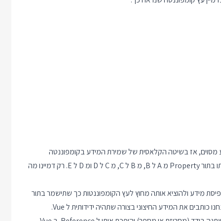
 CompF וגם קומפוננטה CompE צריכות מידע מסוים, אז בשיטה הקלאסית של שמירת המידע בקומפוננטה
העליונה נצטרך לשמור את המידע ב data של CompA, להעביר אותו בתור Property מ A ל B, מ B ל C, מ C ל D ומ D ל E. רק דמיינו מה
יסת מידע ולהוציא אותה מחוץ לעץ הקומפוננטות כך שתישמר בתור
הטריק הוא שתי הפונקציות ref ו reactive. הפונקציה ref מקבלת משתנה בודד (מחרוזת או מספר) והופכת אותו ל Reference. ב Vue,