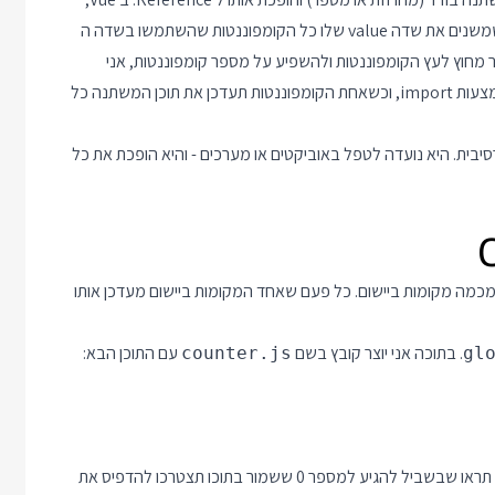
אוביקט מסוג Reference הוא משהו שיש לו שדה value, וכל פעם שמשנים את שדה value שלו כל הקומפוננטות שהשתמשו בשדה ה
שמר מחוץ לעץ הקומפוננטות ולהשפיע על מספר קומפוננטות, אני
אשמור אותו בתור אוביקט ref, כל הקומפוננטות ישתמשו בו רגיל באמצעות import, וכשאחת הקומפוננטות תעדכן את תוכן המשתנה כל
ורה רקורסיבית. היא נועדה לטפל באוביקטים או מערכים - והיא הופכת את כל
ספר בשם counter ורוצה להציג אותו מכמה מקומות ביישום. כל פעם שאחד המקומות ביישום מעדכן אותו
. בתוכה אני יוצר קובץ בשם
עם התוכן הבא:
counter.js
gl