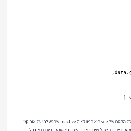
זהו לוח ציור בגודל 8 על 8 ובו בכל משבצת יש קוד צבע אחר. הסוד לכל הקסם של vue הוא הפונקציה reactive שהפעלתי על אוביקט
אקטיביים, כך שכל שינוי באחד השדות אוטומטית יעדכן את כל