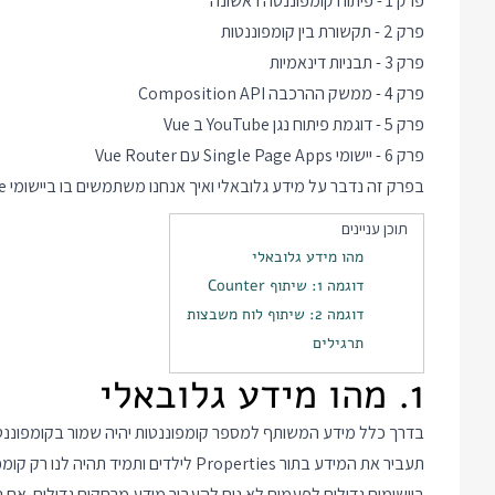
פרק 1 - פיתוח קומפוננטה ראשונה
פרק 2 - תקשורת בין קומפוננטות
פרק 3 - תבניות דינאמיות
פרק 4 - ממשק ההרכבה Composition API
פרק 5 - דוגמת פיתוח נגן YouTube ב Vue
פרק 6 - יישומי Single Page Apps עם Vue Router
בפרק זה נדבר על מידע גלובאלי ואיך אנחנו משתמשים בו ביישומי Vue.
תוכן עניינים
מהו מידע גלובאלי
דוגמה 1: שיתוף Counter
דוגמה 2: שיתוף לוח משבצות
תרגילים
1. מהו מידע גלובאלי
בדרך כלל מידע המשותף למספר קומפוננטות יהיה שמור בקומפוננט
תעביר את המידע בתור Properties לילדים ותמיד תהיה לנו רק קומפוננטה אחת שאחראית על ניהול המידע.
ביישומים גדולים לפעמים לא נוח להעביר מידע מרחקים גדולים. אם נ