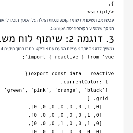
</script>

המסך שמופיע בקומפוננטה CompA.
3. דוגמה 2: שיתוף לוח משבצות
נמשיך לדוגמה יותר מעניינת הפעם עם אוביקט. כתבו בתוך תיקיית global קובץ בשם