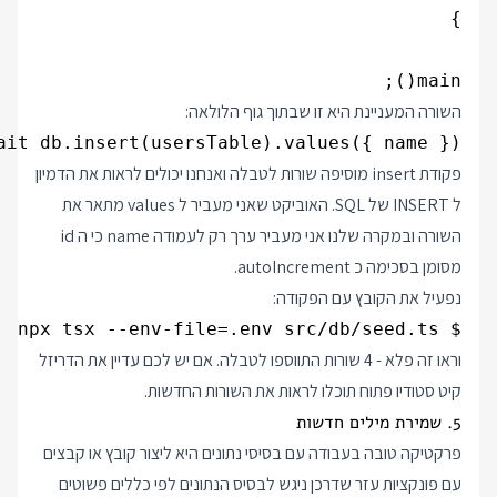
main();

השורה המעניינת היא זו שבתוך גוף הלולאה:
ait db.insert(usersTable).values({ name })

פקודת insert מוסיפה שורות לטבלה ואנחנו יכולים לראות את הדמיון
ל INSERT של SQL. האוביקט שאני מעביר ל values מתאר את
השורה ובמקרה שלנו אני מעביר ערך רק לעמודה name כי ה id
מסומן בסכימה כ autoIncrement.
נפעיל את הקובץ עם הפקודה:
$ npx tsx --env-file=.env src/db/seed.ts

וראו זה פלא - 4 שורות התווספו לטבלה. אם יש לכם עדיין את הדריזל
קיט סטודיו פתוח תוכלו לראות את השורות החדשות.
5. שמירת מילים חדשות
פרקטיקה טובה בעבודה עם בסיסי נתונים היא ליצור קובץ או קבצים
עם פונקציות עזר שדרכן ניגש לבסיס הנתונים לפי כללים פשוטים