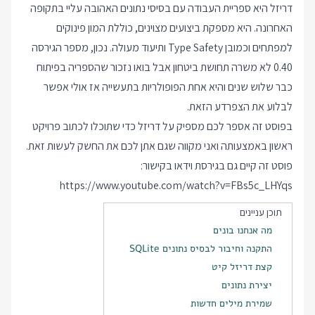
דריזל היא ספריית העבודה עם בסיסי נתונים האהובה עליי בתקופה
האחרונה. היא מספקת ביצועים מצוינים, כוללת המון פינוקים
למפתחים וכמובן Type Safety ותיעוד מעולה. נכון, מספר הגירסה
0.40 לא משרה תחושת ביטחון אבל בואו נזכור שהספריה בפיתוח
כבר שלוש שנים והיא אחת הפופולריות בתעשייה אז אולי אפשר
לבלוע את הצפרדע הזאת.
בפוסט זה אספר לכם מספיק על דריזל כדי שתוכלו לכתוב פרויקט
ראשון באמצעותה ואני מקווה שגם אתן לכם את החשק לעשות זאת.
פוסט זה קיים גם בגירסת וידאו בקישור:
https://www.youtube.com/watch?v=FBs5c_LHYqs
תוכן עניינים
מה אנחנו בונים
התקנה וחיבור לבסיס נתונים SQLite
קצת דריזל קיט
יצירת נתונים
שמירת מילים חדשות