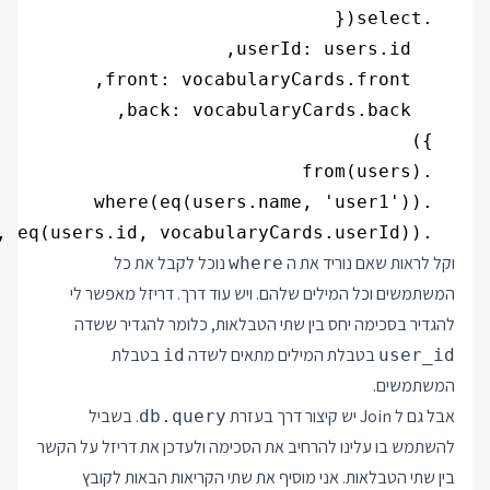
  .innerJoin(vocabularyCards, eq(users.id, vocabularyCards.userId))

וקל לראות שאם נוריד את ה
נוכל לקבל את כל
where
המשתמשים וכל המילים שלהם. ויש עוד דרך. דריזל מאפשר לי
להגדיר בסכימה יחס בין שתי הטבלאות, כלומר להגדיר ששדה
בטבלת המילים מתאים לשדה
בטבלת
id
user_id
המשתמשים.
אבל גם ל Join יש קיצור דרך בעזרת
. בשביל
db.query
להשתמש בו עלינו להרחיב את הסכימה ולעדכן את דריזל על הקשר
בין שתי הטבלאות. אני מוסיף את שתי הקריאות הבאות לקובץ