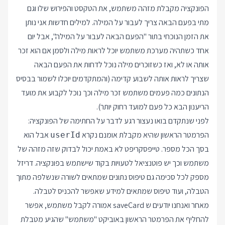
הפונקציה מקבלת מזהה משתמש, את הטקסט והפירוש שלו וגם
מתי בפעם הבאה צריך לעבור על המילה. למילים חדשות אני נותן
את הזמן הנוכחי בתור "הפעם הבאה לעבור על המילה", אבל יום
אחד כשתהיה מערכת משתמש יוכל לראות מילה ולסמן אם הוא זכר
אותה או לא, ואז כשזוכרים מילה נוכל לדחות את הפעם הבאה
שצריך לראות אותה לשבוע קדימה (והמתקדמים יוכלו לשמור בבסיס
הנתונים כמה פעמים משתמש זכר מילה וכך נוכל לקבוע את מועד
הריענון הבא כל פעם למועד רחוק יותר).
לפני שנתקדם בואו נעצור רגע לדבר על החתימה של הפונקציה:
הפרמטר הראשון שהיא מקבלת אומנם נקרא
אבל הוא
userId
בסך הכל מספר. טייפסקריפט לא באמת יכול לבדוק שזה מזהה של
משתמש וכך יש פוטנציאל לטעויות בקוד שישתמש בפונקציה. דריזל
מספק לכל סכימה גם טיפוס נתונים שמתאים לשורה שנשלפה מתוך
הטבלה, ועוד טיפוס שמתאים למידע שאפשר להכניס לטבלה.
מאחר ואנחנו יודעים ש saveCard אמורה לקבל משתמש, אפשר
להחליף את הפרמטר הראשון באוביקט "משתמש" שהגיע מטבלת