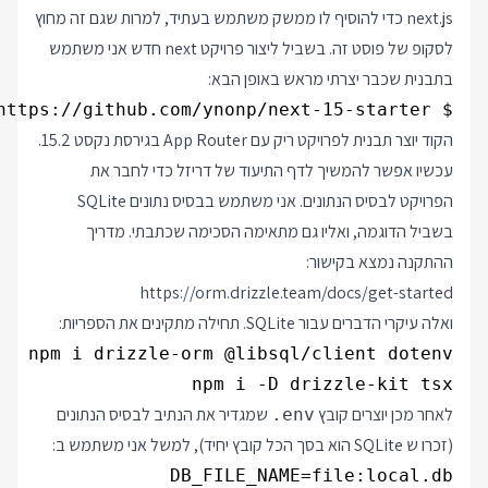
next.js כדי להוסיף לו ממשק משתמש בעתיד, למרות שגם זה מחוץ
לסקופ של פוסט זה. בשביל ליצור פרויקט next חדש אני משתמש
בתבנית שכבר יצרתי מראש באופן הבא:
$ npx create-next-app@latest . -e https://github.com/ynonp/next-15-starter

הקוד יוצר תבנית לפרויקט ריק עם App Router בגירסת נקסט 15.2.
עכשיו אפשר להמשיך לדף התיעוד של דריזל כדי לחבר את
הפרויקט לבסיס הנתונים. אני משתמש בבסיס נתונים SQLite
בשביל הדוגמה, ואליו גם מתאימה הסכימה שכתבתי. מדריך
ההתקנה נמצא בקישור:
https://orm.drizzle.team/docs/get-started
ואלה עיקרי הדברים עבור SQLite. תחילה מתקינים את הספריות:
npm i -D drizzle-kit tsx

לאחר מכן יוצרים קובץ
שמגדיר את הנתיב לבסיס הנתונים
.env
(זכרו ש SQLite הוא בסך הכל קובץ יחיד), למשל אני משתמש ב:
DB_FILE_NAME=file:local.db
