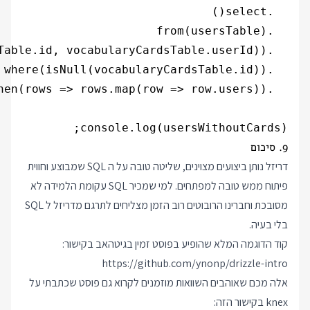
console.log(usersWithoutCards);

9. סיכום
דריזל נותן ביצועים מצוינים, שליטה טובה על ה SQL שמבוצע וחווית
פיתוח ממש טובה למפתחים. למי שמכיר SQL עקומת הלמידה לא
מסובכת וחברינו הרובוטים רוב הזמן מצליחים לתרגם מדריזל ל SQL
בלי בעיה.
קוד הדוגמה המלא שהופיע בפוסט זמין בגיטהאב בקישור:
https://github.com/ynonp/drizzle-intro
אלה מכם שאוהבים השוואות מוזמנים לקרוא גם פוסט שכתבתי על
knex בקישור הזה: