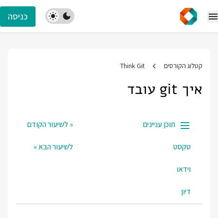
כניסה
קטלוג הקורסים
Think Git
איך git עובד
תוכן עניינים
« לשיעור הקודם
טקסט
לשיעור הבא »
וידאו
דיון