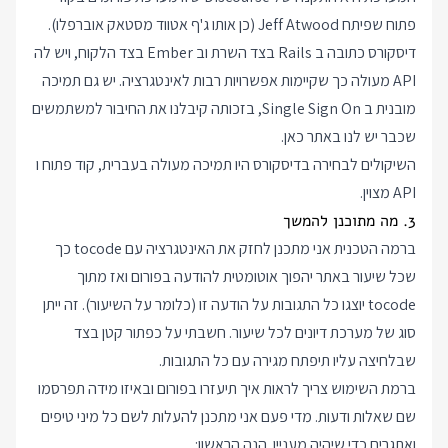
פתוח שפיתח Jeff Atwood (כן אותו ג'ף אטווד מסטאק אוברפלו).
דיסקורס כתובה ב Rails בצד השרת וב Ember בצד הלקוח, ויש לה
API מעולה כך שקיימות אפשרויות רבות לאינטגרציה. יש גם תמיכה
מובנית ב Single Sign On, בזכותה קיבלנו את החיבור למשתמשים
שכבר יש לנו באתר כאן.
השיקולים לבחירה בדיסקורס היו תמיכה מעולה בעברית, קוד פתוח ו
API מצוין.
3. מה מתוכנן להמשך
ברמה הטכנית אני מתכנן לחזק את האינטגרציה עם tocode כך
שכל שיעור באתר יהפוך אוטומטית להודעה בפורום ואז מתוך
tocode יוצגו כל התגובות על הודעה זו (כלומר על השיעור). זה ייתן
סוג של מערכת דיונים לכל שיעור. חשבתי על כפתור קטן בצד
שבלחיצה עליו תיפתח מגירה עם כל התגובות.
ברמת השימוש צריך לראות איך תיעזרו בפורום ובאיזו מידה תפרסמו
שם שאלות ודעות. מדי פעם אני מתכנן להעלות לשם כל מיני טיפים
ואתגרים כדי שיהיה מעניין. הנה הראשון: