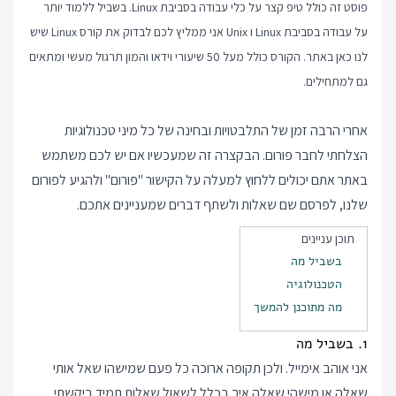
פוסט זה כולל טיפ קצר על כלי עבודה בסביבת Linux. בשביל ללמוד יותר
על עבודה בסביבת Linux ו Unix אני ממליץ לכם לבדוק את
קורס Linux
שיש
לנו כאן באתר. הקורס כולל מעל 50 שיעורי וידאו והמון תרגול מעשי ומתאים
גם למתחילים.
אחרי הרבה זמן של התלבטויות ובחינה של כל מיני טכנולוגיות
הצלחתי לחבר
פורום
. הבקצרה זה שמעכשיו אם יש לכם משתמש
באתר אתם יכולים ללחוץ למעלה על הקישור "פורום" ולהגיע לפורום
שלנו, לפרסם שם שאלות ולשתף דברים שמעניינים אתכם.
תוכן עניינים
בשביל מה
הטכנולוגיה
מה מתוכנן להמשך
1. בשביל מה
אני אוהב אימייל. ולכן תקופה ארוכה כל פעם שמישהו שאל אותי
שאלה או מישהי שאלה איך בכלל לשאול שאלות תמיד ביקשתי