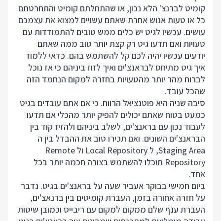
קומיט לברנצ' הלא נכון, או שהתחלתם קומיט והתחרטתם
כל או טעות אנוש אחרת שאתם עשויים למצוא את עצמכם
עושים. עכשיו לגיט יש כלים ממש טובים להתמודדות עם
טעויות ואם תדעו גיט רק קצת יותר טוב ממה שאתם
יודעים עכשיו יהיה לכם קל להשתמש בהם. כדאי ללמוד
איך גיט מתיחס לבראנצ'ים ואיך לזוז ביניהם כי אז נוכל
לברוח מהר יותר מהטעויות בחזרה למקום הנחמד הזה
שהכל עובד.
סיבה שניה היא פוטנציאל הרווח. כי אם אתם עובדים בגיט
כמעט בטוח שאתם יכולים להפיק יותר מהכלי אם תדעו
לעבוד נכון עם בראנצ'ים, לשלב ביניהם ולהזיז קוד בין
הבראנצ'ים השונים. ואם תכירו טוב את ההבדל בין ה
Staging Area, ל Local Repository ול Remote
Repository תוכלו להשתמש בצורה חכמה יותר בכל
אחד.
ביום חמישי בבוקר אעביר שעה על בראנצ'ים בגיט. נדבר
על חזרה אחורה בזמן, העברת קומיטים בין ברנאצ'ים,
העברת ענף שלם ממקום למקום עם ריבייס וכמובן שיטות