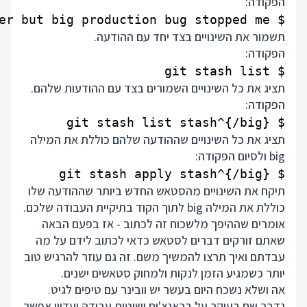
הפקודה:
$ git stash save 'started writing CSS for the new router but big production bug stopped me'

תשמור את השינויים בצד יחד עם ההודעה.
הפקודה:
$ git stash list

תציג את כל השינויים השמורים בצד עם ההודעות שלהם.
הפקודה:
$ git stash list stash^{/big}

תציג את כל השינויים שההודעה שלהם כוללת את המילה
big ולסיום הפקודה:
$ git stash apply stash^{/big}

תיקח את השינויים מהסטאש החדש ביותר שההודעה שלו
כוללת את המילה big לתוך הקוד בתיקיית העבודה שלכם.
אומרים שההיפך מלשכוח זה לכתוב - אז בפעם הבאה
שאתם זורקים דברים לסטאש כדאי לכתוב לידם על מה
עבדתם ואיך תרצו להמשיך משם. זה גם עוזר להרגיש טוב
יותר כשמגיע הזמן לנקות ולמחוק סטאשים ישנים.
אה ושלא נשכח היום בעשר יש וובינר עם טיפים לגיט.
נדבר שם בעיקר על בראנצ'ים ושיטות עבודה ועדיין אפשר