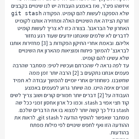
איזשהו פיצ'ר, ואז באמצע העבודה יש לנו שינויים בקבצים
שלא הספקנו לעשות להם קומיט. הפקודה
git stash
זורקת הצידה את השינויים האלה ומחזירה אותנו לקומיט
האחרון של הבראנצ'. בצורה כזו לא צריך לעשות קומיט
לדברים לא שלמים שאנחנו יודעים שעוד רגע נחזור
אליהם. ובאמת אחרי התיקון הפקודות ב [3] מחזירות אותנו
לבראנצ' להמשך פיתוח ומוציאות מהארון את השינויים
שלא עשינו להם קומיט.
עד לפה נראה לי שהכרתם ועכשיו לטיפ: מסתבר שהרבה
פעמים אנחנו נתקעים ב [2] הרבה יותר זמן ממה
שחשבנו. כשחוזרים אחרי יומיים להמשך עבודה לא תמיד
זוכרים איפה היינו. מה שיותר גרוע לפעמים באמצע
העבודה על [2] דברים יותר חמורים קורים ושוב צריך לשים
קוד חצי אפוי ב stash. וכמו כל ארון אחסון זמני ככל שה
stash גדל כך קשה יותר למצוא בו את הדברים שלכם.
מסתבר שאפשר להוסיף הודעה ל git stash, לראות את
ההודעה הזו ואף לחפש שינויים לפי מילות מפתח
בהודעות.