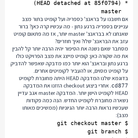
  master

אם חשבנו על בראנצ' כספריה ועל קומיט בתור מצב
עניינים בספריה ברגע נתון - מה עכשיו קרה כאן? ברור
שאנחנו לא בבראנצ' master יותר, אז מה פתאום קומיט
עזב את הבראנצ' שלו? ואיך חוזרים?
מסתבר שאם נשנה את הסיפור יהיה הרבה יותר קל להבין
את מה שקורה כאן: קומיט מייצג את מצב הפרויקט כולו
ברגע נתון ובראנצ' הוא יותר כמו מדבקה שאפשר להדביק
על קומיט מסוים, או להעביר לקומיטים אחרים.
בדוגמא שלנו המדבקה HEAD היתה מחוברת לקומיט
. אחרי ביצוע checkout הזזנו את המדבקה
cd877
HEAD לקומיט הישן יותר. המדבקה master אגב עדיין
נשארה מחוברת לקומיט החדש. הנה כמה פקודות
שעכשיו נראות הרבה יותר הגיוניות (ממשיכים מאותו
מצב):