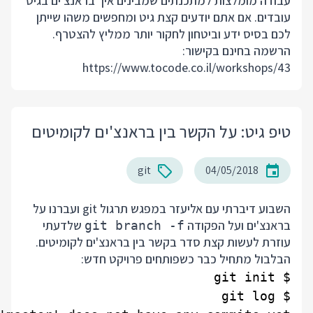
עבודה מומלצות למתכנתים שמבינים איך בראנצ'ים בגיט
עובדים. אם אתם יודעים קצת גיט ומחפשים משהו שייתן
לכם בסיס ידע וביטחון לחקור יותר ממליץ להצטרף.
הרשמה בחינם בקישור:
https://www.tocode.co.il/workshops/43
טיפ גיט: על הקשר בין בראנצ'ים לקומיטים
git
04/05/2018
השבוע דיברתי עם אליעזר במפגש תרגול git ועברנו על
בראנצ'ים ועל הפקודה
שלדעתי
git branch -f
עוזרת לעשות קצת סדר בקשר בין בראנצ'ים לקומיטים.
הבלבול מתחיל כבר כשפותחים פרויקט חדש: